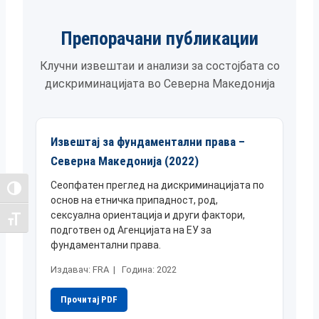
Препорачани публикации
Клучни извештаи и анализи за состојбата со
дискриминацијата во Северна Македонија
Извештај за фундаментални права –
Северна Македонија (2022)
Сеопфатен преглед на дискриминацијата по
Toggle High Contrast
основ на етничка припадност, род,
сексуална ориентација и други фактори,
Toggle Font size
подготвен од Агенцијата на ЕУ за
фундаментални права.
Издавач: FRA | Година: 2022
Прочитај PDF